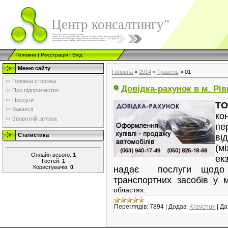
Центр консалтингу"
Головна
|
Реєстрація
|
Вхід
Меню сайту
Головна
»
2014
»
Травень
»
01
Головна сторінка
Довідка-рахунок в м. Рів
Про підприємство
Послуги
Т
Вакансії
ко
Зворотній зв'язок
пе
Статистика
ві
(
Онлайн всього:
1
ек
Гостей:
1
Користувачів:
0
надає послуги щодо 
транспортних засобів у м
областях.
Переглядів:
7894
|
Додав:
Kravchuk
|
Да